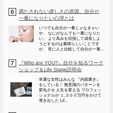
満たされない虚しさの原因。自分が
一番になりたい心理とは
いつでも自分が一番じゃなきゃい
や、 なにがなんでも一番になりた
い。 より高みを目指して成長しよ
うとするのは素晴らしいことです
が、 常に人と比較して自分が一番...
『Who are YOU?』自分を知るワーク
ショップ＆Life Stage説明会
幸運な女性はみんな 『内面磨き』
をしている！ 無意識のパターンを
変化させ 人生を変える プロフェッ
ショナルが １,３００万円をかけて
導き出した Lif...