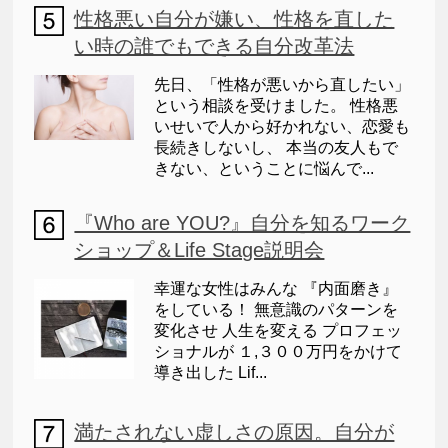
性格悪い自分が嫌い、性格を直した
い時の誰でもできる自分改革法
先日、「性格が悪いから直したい」
という相談を受けました。 性格悪
いせいで人から好かれない、恋愛も
長続きしないし、 本当の友人もで
きない、ということに悩んで...
『Who are YOU?』自分を知るワーク
ショップ＆Life Stage説明会
幸運な女性はみんな 『内面磨き』
をしている！ 無意識のパターンを
変化させ 人生を変える プロフェッ
ショナルが １,３００万円をかけて
導き出した Lif...
満たされない虚しさの原因。自分が