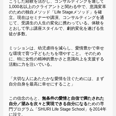
こうした経験を活かし、コンサルティングを通して
1,000名以上のクライアントと関わる中で、意識変革
のための独自メソッド「Life Stageメソッド」を確
立。現在はセミナーや講演、コンサルティングを通
じて、受講生の人生の変化に携わっている。体験を
とおして学ぶ講座スタイルで、劇的変化を遂げる生
徒が多数。
ミッションは、幼児虐待を減らし、愛情豊かで幸せ
な環境で育つ子どもたちを増やすこと。 そのため
に、特に女性の精神的豊かさと意識向上を支援する
活動に力を注いでいる。
「大切な人にあたたかな愛情を注ぐためには、まず
自分自身を最高に幸せにすること」
この信念のもと、
無条件の愛情と自信で満たされた
自分／望みを次々と実現できる自分になる
ための専
門プログラム「SHURI Life Stage School」を2014年
に設立。