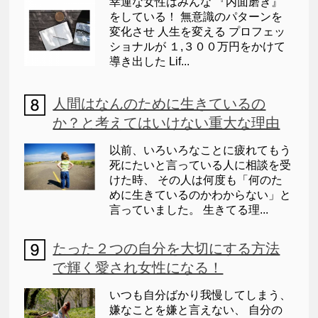
幸運な女性はみんな 『内面磨き』
をしている！ 無意識のパターンを
変化させ 人生を変える プロフェッ
ショナルが １,３００万円をかけて
導き出した Lif...
人間はなんのために生きているの
か？と考えてはいけない重大な理由
以前、いろいろなことに疲れてもう
死にたいと言っている人に相談を受
けた時、 その人は何度も「何のた
めに生きているのかわからない」と
言っていました。 生きてる理...
たった２つの自分を大切にする方法
で輝く愛され女性になる！
いつも自分ばかり我慢してしまう、
嫌なことを嫌と言えない、 自分の