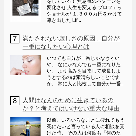
をしている！ 無意識のパターンを
変化させ 人生を変える プロフェッ
ショナルが １,３００万円をかけて
導き出した Lif...
満たされない虚しさの原因。自分が
一番になりたい心理とは
いつでも自分が一番じゃなきゃい
や、 なにがなんでも一番になりた
い。 より高みを目指して成長しよ
うとするのは素晴らしいことです
が、 常に人と比較して自分が一番...
人間はなんのために生きているの
か？と考えてはいけない重大な理由
以前、いろいろなことに疲れてもう
死にたいと言っている人に相談を受
けた時、 その人は何度も「何のた