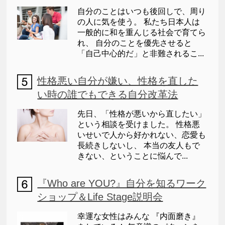
自分のことはいつも後回しで、周り
の人に気を使う。 私たち日本人は
一般的に和を重んじる社会で育てら
れ、 自分のことを優先させると
「自己中心的だ」と非難されるこ...
性格悪い自分が嫌い、性格を直した
い時の誰でもできる自分改革法
先日、「性格が悪いから直したい」
という相談を受けました。 性格悪
いせいで人から好かれない、恋愛も
長続きしないし、 本当の友人もで
きない、ということに悩んで...
『Who are YOU?』自分を知るワーク
ショップ＆Life Stage説明会
幸運な女性はみんな 『内面磨き』